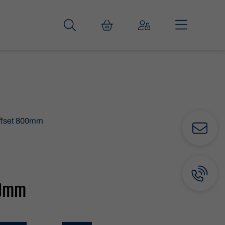
fset 800mm
00mm