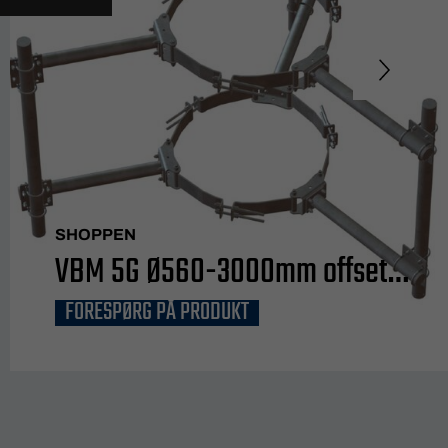
SHOPPEN
VBM 5G Ø560-3000mm offset
FORESPØRG PÅ PRODUKT
800mm