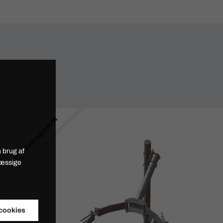
Køb og bestil
 brug af
mæssige
 cookies