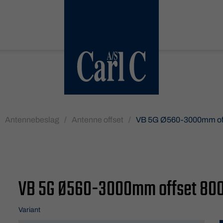
Antennebeslag
/
Antenne offset
/
VB 5G Ø560-3000mm of
VB 5G Ø560-3000mm offset 8
Variant