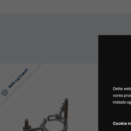
Køb og bestil
Dette web
vores pro
indsats og
Cookie in