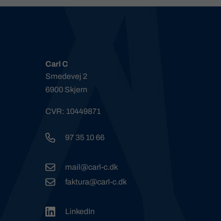
Carl C
Smedevej 2
6900 Skjern
CVR: 10449871
97 35 10 66
mail@carl-c.dk
faktura@carl-c.dk
LinkedIn