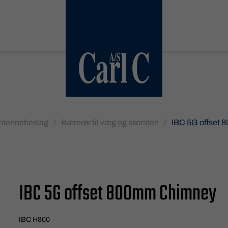
ntennebeslag
/
Bærerør til væg og skorsten
/
IBC 5G offset
IBC 5G offset 800mm Chimney
IBC H800