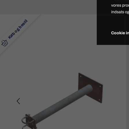
vores pro
indsats og
Køb og bestil
Cookie in