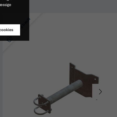
mæssige
Køb og bestil
 cookies