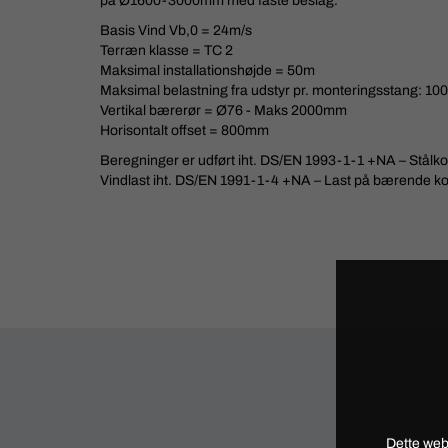
på Ø1600-3000mm med faste beslag.
Basis Vind Vb,0 = 24m/s
Terræn klasse = TC 2
Maksimal installationshøjde = 50m
Maksimal belastning fra udstyr pr. monteringsstang: 1
Vertikal bærerør = Ø76 - Maks 2000mm
Horisontalt offset = 800mm
Beregninger er udført iht. DS/EN 1993-1-1 +NA – Stålkon
Vindlast iht. DS/EN 1991-1-4 +NA – Last på bærende kon
Dette web