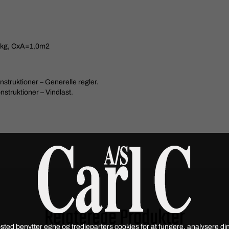
00kg, CxA=1,0m2
struktioner – Generelle regler.
struktioner – Vindlast.
Relaterede Produkter
sted benytter egne og tredjeparters cookies for at fungere, analysere din