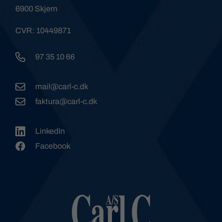
6900 Skjern
CVR: 10449871
97 35 10 66
mail@carl-c.dk
faktura@carl-c.dk
LinkedIn
Facebook