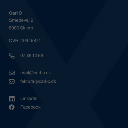
Carl C
Smedevej 2
6900 Skjern
CVR: 10449871
97 35 10 66
mail@carl-c.dk
faktura@carl-c.dk
LinkedIn
Facebook