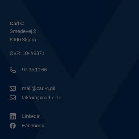
Carl C
Smedevej 2
6900 Skjern
CVR: 10449871
97 35 10 66
mail@carl-c.dk
faktura@carl-c.dk
LinkedIn
Facebook