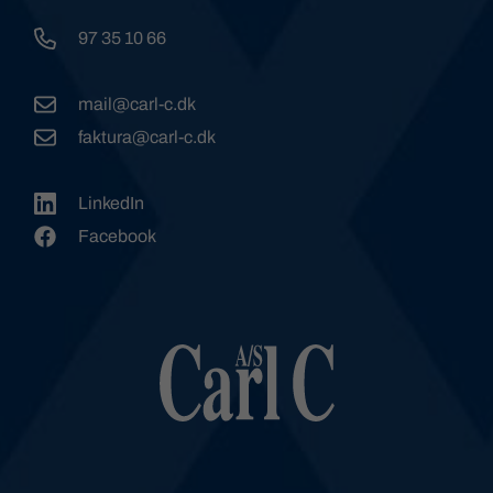
97 35 10 66
mail@carl-c.dk
faktura@carl-c.dk
LinkedIn
Facebook