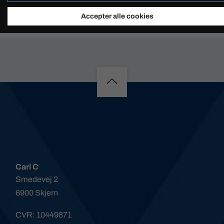
FORESPØRG PÅ PRODUKT
150mm
Accepter alle cookies
Carl C
Smedevej 2
6900 Skjern
CVR: 10449871