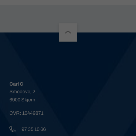
Carl C
Smedevej 2
6900 Skjern
CVR: 10449871
97 35 10 66