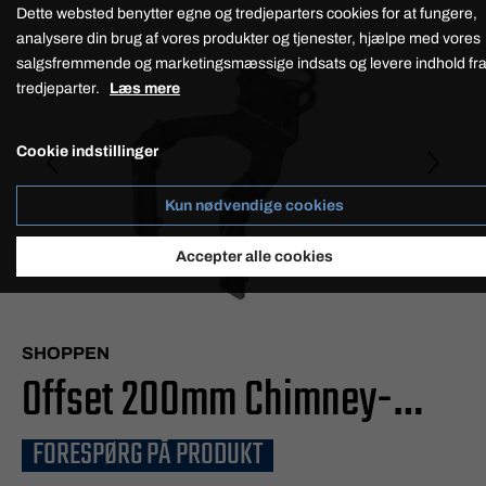
Dette websted benytter egne og tredjeparters cookies for at fungere,
analysere din brug af vores produkter og tjenester, hjælpe med vores
salgsfremmende og marketingsmæssige indsats og levere indhold fr
tredjeparter.
Læs mere
Cookie indstillinger
Kun nødvendige cookies
Accepter alle cookies
SHOPPEN
Offset 200mm Chimney-
FORESPØRG PÅ PRODUKT
existing hoops