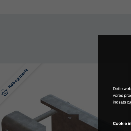
Køb og bestil
Dette web
vores pro
indsats og
Cookie in