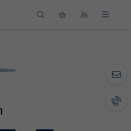
t 800mm
m