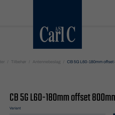
ter
/
Tilbehør
/
Antennebeslag
/
CB 5G L60-180mm offse
CB 5G L60-180mm offset 800m
Variant