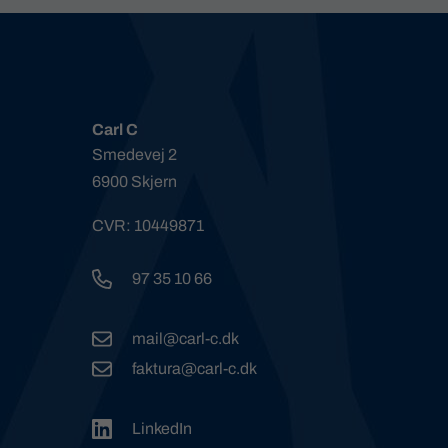
Carl C
Smedevej 2
6900 Skjern
CVR: 10449871
97 35 10 66
mail@carl-c.dk
faktura@carl-c.dk
LinkedIn