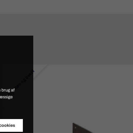
Køb og bestil
 brug af
mæssige
 cookies