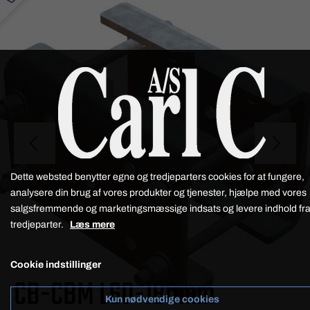
Dette websted benytter egne og tredjeparters cookies for at fungere,
analysere din brug af vores produkter og tjenester, hjælpe med vores
salgsfremmende og marketingsmæssige indsats og levere indhold fr
tredjeparter.
Læs mere
SHOPPEN
Cookie indstillinger
CB-CBM L60-180mm
Kun nødvendige cookies