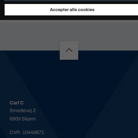
FORESPØRG PÅ PRODUKT
Accepter alle cookies
Carl C
Smedevej 2
6900 Skjern
CVR: 10449871