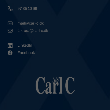
97 35 10 66
mail@carl-c.dk
faktura@carl-c.dk
LinkedIn
Facebook