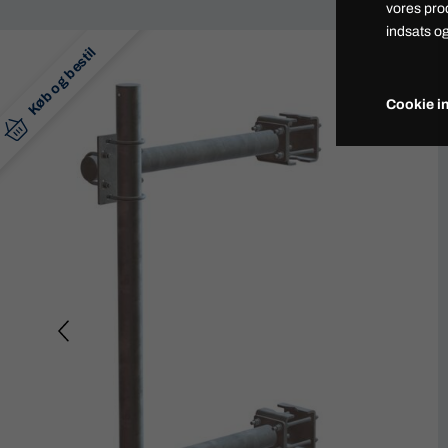
vores pro
indsats og
Køb og bestil
Cookie in