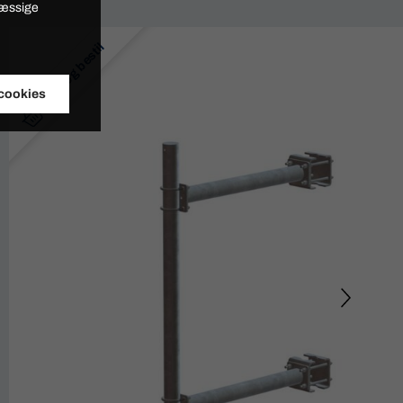
mæssige
Køb og bestil
 cookies