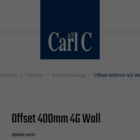
rodukter
/
Tilbehør
/
Antennebeslag
/
Offset 400mm 4G Wa
Offset 400mm 4G Wall
IBWM H400