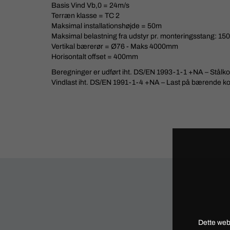
Basis Vind Vb,0 = 24m/s
Terræn klasse = TC 2
Maksimal installationshøjde = 50m
Maksimal belastning fra udstyr pr. monteringsstang: 1
Vertikal bærerør = Ø76 - Maks 4000mm
Horisontalt offset = 400mm
Beregninger er udført iht. DS/EN 1993-1-1 +NA – Stålkon
Vindlast iht. DS/EN 1991-1-4 +NA – Last på bærende kon
Dette web