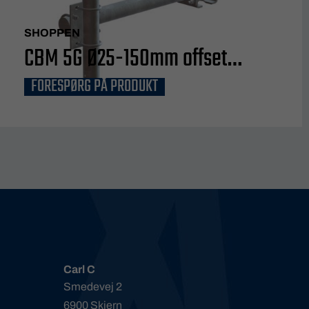
SHOPPEN
CBM 5G Ø25-150mm offset
FORESPØRG PÅ PRODUKT
800mm
Carl C
Smedevej 2
6900 Skjern