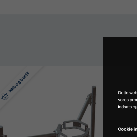
Køb og bestil
Dette web
vores pro
indsats og
Cookie in