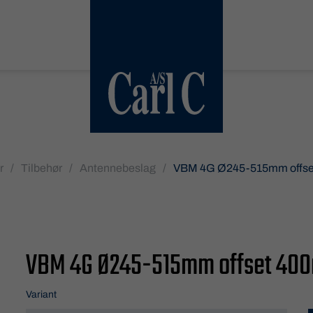
r
/
Tilbehør
/
Antennebeslag
/
VBM 4G Ø245-515mm offs
VBM 4G Ø245-515mm offset 40
Variant