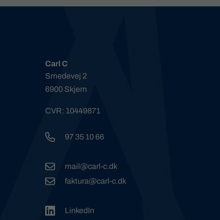
Carl C
Smedevej 2
6900 Skjern
CVR: 10449871
97 35 10 66
mail@carl-c.dk
faktura@carl-c.dk
LinkedIn