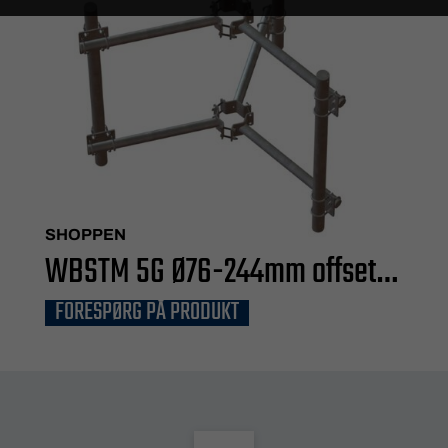
SHOPPEN
WBSTM 5G Ø76-244mm offset
FORESPØRG PÅ PRODUKT
800mm