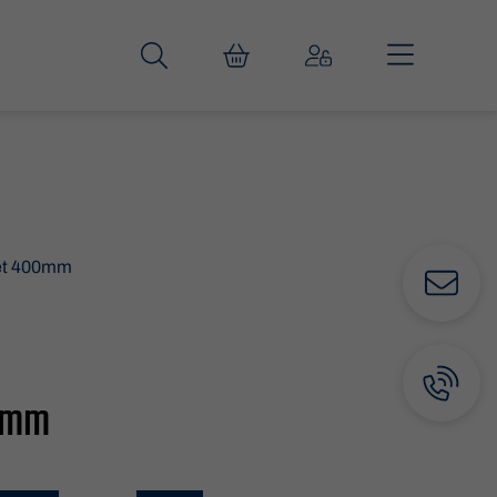
et 400mm
0mm