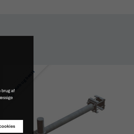
Køb og bestil
 brug af
mæssige
 cookies