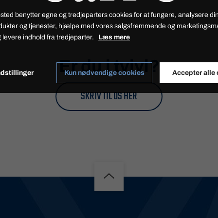
sted benytter egne og tredjeparters cookies for at fungere, analysere din
dukter og tjenester, hjælpe med vores salgsfremmende og marketings
 levere indhold fra tredjeparter.
Læs mere
Er du i tvivl?
dstillinger
Kun nødvendige cookies
Accepter alle
SKRIV TIL OS HER