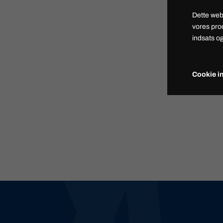
Dette web
vores pro
indsats og
Cookie in