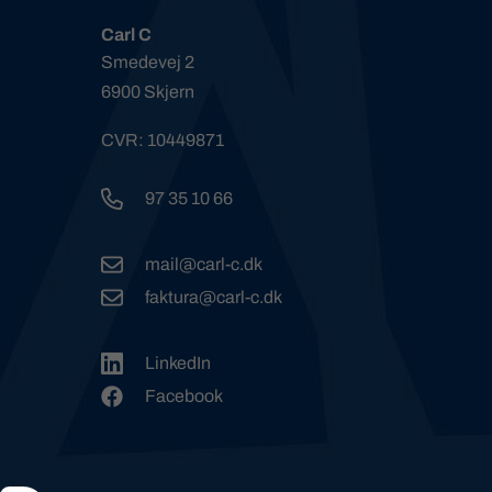
Carl C
Smedevej 2
6900 Skjern
CVR: 10449871
97 35 10 66
mail@carl-c.dk
faktura@carl-c.dk
LinkedIn
Facebook