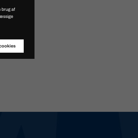
 brug af
mæssige
 cookies