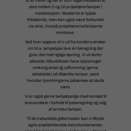
til 30 meter og der er som regel installeret et
sted mellem 2 og 10 projektører/lamper i
masketoppen. Masterne er typisk
fritstående, men kan også være forbundet
via wirer, hvorpå projektørerne/lamperne
monteres.
Ved hver opgave vil vi ud fra kundens ønsker
om bl.a. lampetype lave en beregning der
giver den helt rigtige løsning. Vi vil derfor
allerede i tilbudsfasen have oplysninger
omkring antal og udformning (gerne
datablade) på tiltænkte lamper, samt
hvordan lysretningerne påtænkes at skulle
være.
Vi er også gerne behjælpelige med kontakt til
leverandører i forhold til lysberegning og valg
af armatur/lamper.
Til de trekantede gittermaster kan vi tilbyde
egne præfabrikerede betonfundamenter,