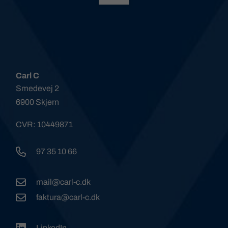
Carl C
Smedevej 2
6900 Skjern
CVR: 10449871
97 35 10 66
mail@carl-c.dk
faktura@carl-c.dk
LinkedIn