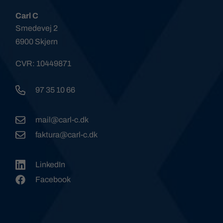
Carl C
Smedevej 2
6900 Skjern
CVR: 10449871
97 35 10 66
mail@carl-c.dk
faktura@carl-c.dk
LinkedIn
Facebook