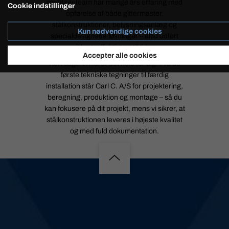
montageteam har mange års erfaring med
Cookie indstillinger
opførelse af både gittermaster,
stålkonstruktioner, belysningsanlæg og
Kun nødvendige cookies
specialdesignede løsninger – altid udført
sikkert, effektivt og til tiden.
Accepter alle cookies
Kort sagt: Vi klarer det hele for dig. Fra de
første tekniske tegninger til færdig
installation står Carl C. A/S for projektering,
beregning, produktion og montage – så du
kan fokusere på dit projekt, mens vi sikrer, at
stålkonstruktionen leveres i højeste kvalitet
og med fuld dokumentation.