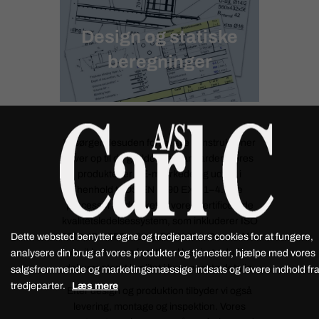
Design og statiske
beregninger
Vi sørger desuden for, at alle konstruktioner
lever op til de gældende standarder. Vores
produkter er CE-mærkede og udført i
henhold til DS/EN 1090 EXC 1–4. Alle
processer er dækket af vores certificerede
kvalitetsledelsessystem, som inkluderer ISO
Dette websted benytter egne og tredjeparters cookies for at fungere,
9001, ISO 3834-2 og ISO 14001. Dermed får
du ikke kun en funktionel løsning – du får
analysere din brug af vores produkter og tjenester, hjælpe med vores
dokumenteret kvalitet i hver eneste detalje.
salgsfremmende og marketingsmæssige indsats og levere indhold fr
tredjeparter.
Læs mere
Efter design og produktion tilbyder vi også
levering, montage og inspektion. Vores