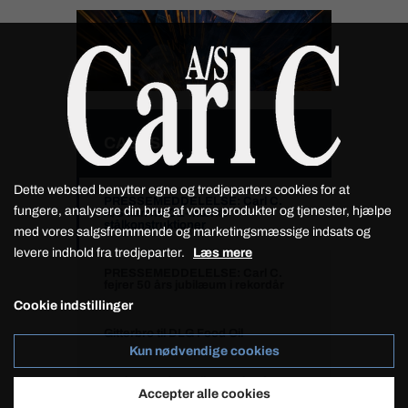
CASES
Dette websted benytter egne og tredjeparters cookies for at
PRESSEMEDDELELSE: Carl C.
fungere, analysere din brug af vores produkter og tjenester, hjælpe
A/S kan nu CE-mærke
stålkonstruktioner
med vores salgsfremmende og marketingsmæssige indsats og
levere indhold fra tredjeparter.
Læs mere
PRESSEMEDDELELSE: Carl C.
fejrer 50 års jubilæum i rekordår
Cookie indstillinger
Gitterbro til DLG Food Oil
Kun nødvendige cookies
Carl C. modtog Silver rating fra
Accepter alle cookies
EcoVadis i 2025