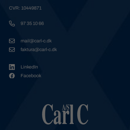
CVR: 10449871
97 35 10 66
mail@carl-c.dk
faktura@carl-c.dk
LinkedIn
Facebook