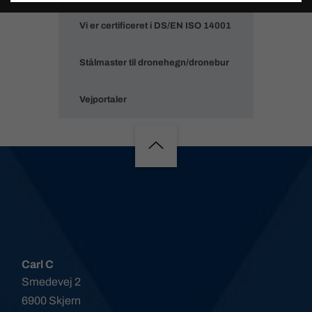
Vi er certificeret i DS/EN ISO 14001
Stålmaster til dronehegn/dronebur
Vejportaler
Carl C
Smedevej 2
6900 Skjern