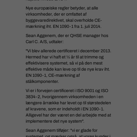
Nye europæiske regler betyder, at alle
virksomheder, der er omfattet af
byggevaredirektivet, skal overholde CE-
mærkning iht. EN 1090-1 fra 1. juli 2014.
Sean Aggenem, der er QHSE manager hos
Carl C. A/S, udtaler:
"Vi blev allerede certificeret i december 2013.
Hermed har vi haft et ½ år til at trimme og
effektivisere systemet, så vi på den mest
effektive måde kan leve op til de nye krav iht.
EN 1090-1, CE-mærkning af
stålkomponenter.
Vi er i forvejen certificeret i ISO 9001 og ISO
3834-2, hvorigennem virksomheden i en
længere årrække har levet op til størstedelen
af kravene, som er indeholdt i EN 1090-1.
Alligevel har der været en del arbejde med at
implementere det nye system".
Sean Aggenem tilføjer: "vi er glade for
systemet, og mærker også, at vores kunder i