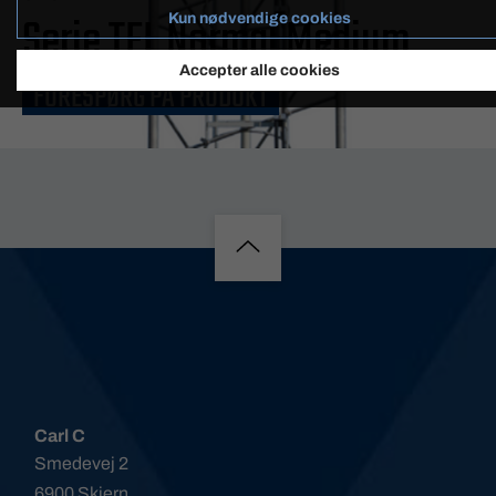
Serie TEL Normal Medium
Kun nødvendige cookies
Accepter alle cookies
FORESPØRG PÅ PRODUKT
Load 15m²
Carl C
Smedevej 2
6900 Skjern