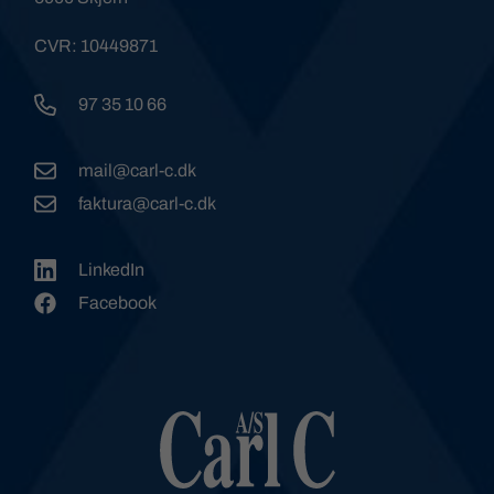
CVR: 10449871
97 35 10 66
mail@carl-c.dk
faktura@carl-c.dk
LinkedIn
Facebook