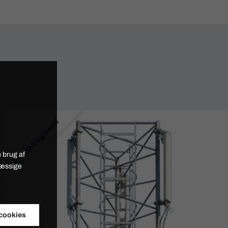
Køb og bestil
 brug af
mæssige
 cookies