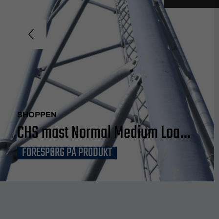
SHOPPEN
CHS mast Normal Medium Load
FORESPØRG PÅ PRODUKT
15m²