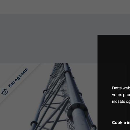
Køb og bestil
Dette web
vores pro
indsats og
Cookie in