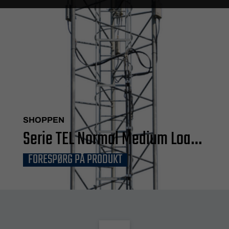
SHOPPEN
Serie TEL Normal Medium Load
FORESPØRG PÅ PRODUKT
15m²