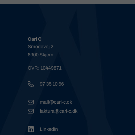
Carl C
Smedevej 2
6900 Skjern
CVR: 10449871
97 35 10 66
mail@carl-c.dk
faktura@carl-c.dk
LinkedIn