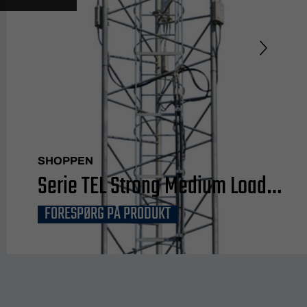
SHOPPEN
Serie TEL Strong Medium Load
FORESPØRG PÅ PRODUKT
15m²